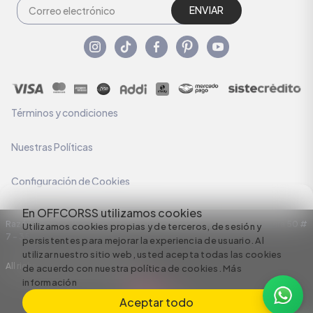
ENVIAR
Términos y condiciones
Nuestras Políticas
Configuración de Cookies
En OFFCORSS utilizamos cookies
Razón Social: C.I HERMECO S.A. NIT: 890924167-6 Dirección: Carrera 50 #
Utilizamos cookies propias y de terceros, de sesión y
7 – 35
persistentes para mejorar la experiencia de usuario. Al
utilizar nuestro sitio web, usted acepta todas las cookies
All rights reserved empowered by
de acuerdo con nuestra política de cookies.
Más
información
Aceptar todo