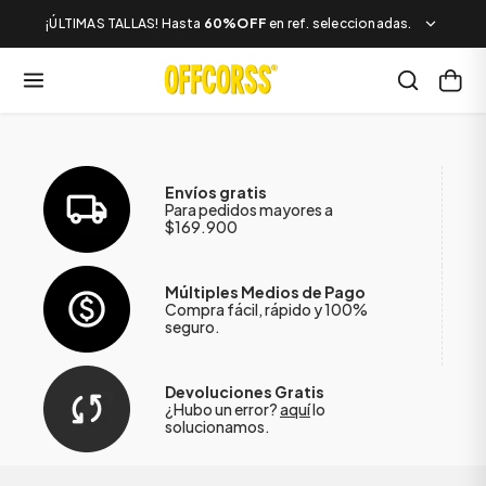
¡ÚLTIMAS TALLAS! Hasta
60%OFF
en ref. seleccionadas.
Envíos gratis
Para pedidos mayores a
$169.900
Múltiples Medios de Pago
Compra fácil, rápido y 100%
seguro.
Devoluciones Gratis
¿Hubo un error?
aquí
lo
solucionamos.