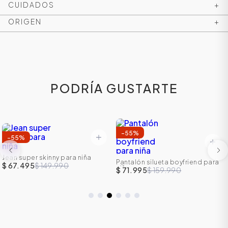
CUIDADOS
+
ORIGEN
+
PODRÍA GUSTARTE
-
55
%
-
55
%
ÁSICOS
Jean super skinny para niña
Pantalón silueta boyfriend para
$ 67.495
$ 149.990
niña
$ 71.995
$ 159.990
ÁSICOS
ÁSICOS
ÁSICOS