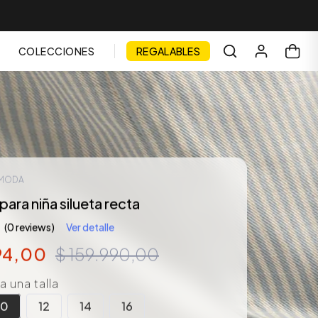
COLECCIONES
REGALABLES
 MODA
para niña silueta recta
(0 reviews)
Ver detalle
94
,
00
$
159
.
990
,
00
 una talla
10
12
14
16