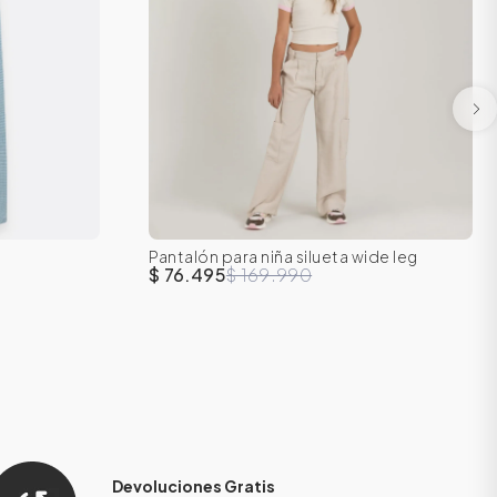
Pantalón para niña silueta wide leg
16
8
10
12
14
16
$ 76.495
$ 169.990
Devoluciones Gratis