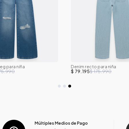
eg para niña
Denim recto para niña
10
12
14
16
8
10
12
14
175.990
$ 79.195
$ 175.990
Múltiples Medios de Pago