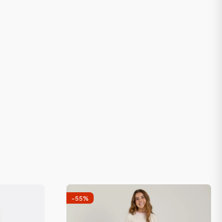
-
55
%