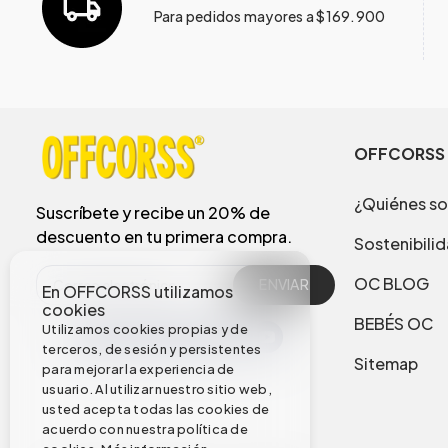
Para pedidos mayores a $169.900
OFFCORSS
¿Quiénes s
Suscríbete y recibe un 20% de
descuento en tu primera compra.
Sostenibili
OC BLOG
ENVIAR
En OFFCORSS utilizamos
cookies
BEBÉS OC
Utilizamos cookies propias y de
terceros, de sesión y persistentes
Sitemap
para mejorar la experiencia de
usuario. Al utilizar nuestro sitio web,
usted acepta todas las cookies de
acuerdo con nuestra política de