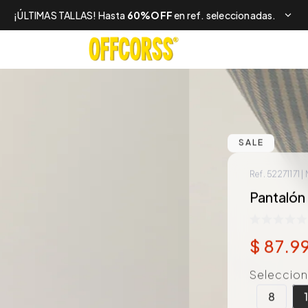
¡ÚLTIMAS TALLAS! Hasta
60%OFF
en ref. seleccionadas.
SALE
Ref.
52271171
|
Pantalón 
$
87
.
9
Selecciona
8