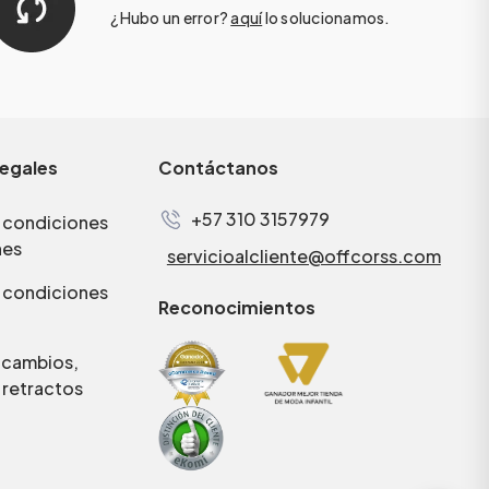
¿Hubo un error?
aquí
lo solucionamos.
legales
Contáctanos
+57 310 3157979
 condiciones
nes
servicioalcliente@offcorss.com
 condiciones
Reconocimientos
e cambios,
 retractos