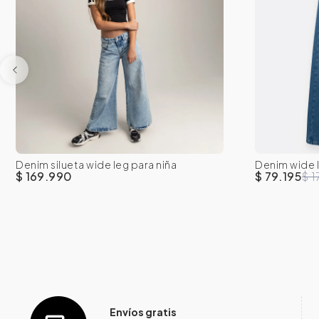
Denim silueta wide leg para niña
Denim wide l
8
10
12
14
16
8
$ 169.990
$ 79.195
$ 
Envíos gratis