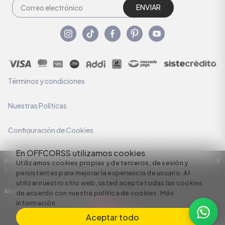
ENVIAR
Términos y condiciones
Nuestras Políticas
Configuración de Cookies
En OFFCORSS utilizamos cookies
Razón Social: C.I HERMECO S.A. NIT: 890924167-6 Dirección: Carrera 50 #
Utilizamos cookies propias y de terceros, de sesión y
7 – 35
persistentes para mejorar la experiencia de usuario. Al
utilizar nuestro sitio web, usted acepta todas las cookies
All rights reserved empowered by
de acuerdo con nuestra política de cookies.
Más
información
Aceptar todo