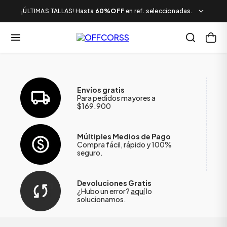
¡ÚLTIMAS TALLAS! Hasta
60%OFF
en ref. seleccionadas.
Envíos gratis
Para pedidos mayores a
$169.900
Múltiples Medios de Pago
Compra fácil, rápido y 100%
seguro.
Devoluciones Gratis
¿Hubo un error?
aquí
lo
solucionamos.