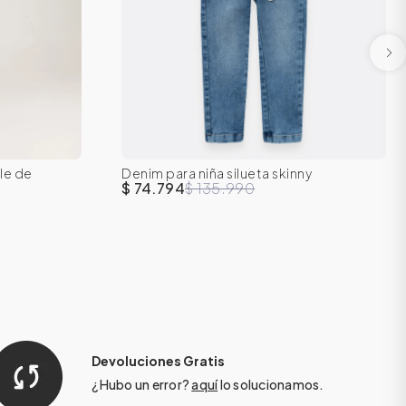
le de
Denim para niña silueta skinny
6
7
2T
3T
4T
5T
6
7
$ 74.794
$ 135.990
Devoluciones Gratis
¿Hubo un error?
aquí
lo solucionamos.