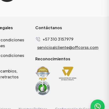
legales
Contáctanos
+57 310 3157979
 condiciones
nes
servicioalcliente@offcorss.com
 condiciones
Reconocimientos
e cambios,
 retractos