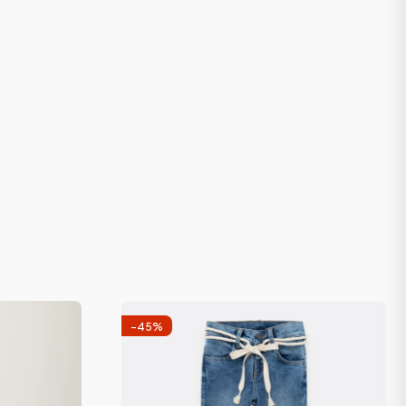
-
45
%