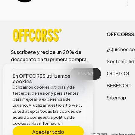
OFFCORSS
¿Quiénes s
Suscríbete y recibe un 20% de
descuento en tu primera compra.
Sostenibili
OC BLOG
ENVIAR
En OFFCORSS utilizamos
cookies
BEBÉS OC
Utilizamos cookies propias y de
terceros, de sesión y persistentes
Sitemap
para mejorar la experiencia de
usuario. Al utilizar nuestro sitio web,
usted acepta todas las cookies de
acuerdo con nuestra política de
cookies.
Más información
Aceptar todo