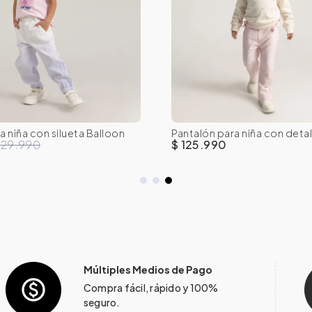
a niña con silueta Balloon
Pantalón para niña con detal
T
4T
5T
6
7
2T
3T
4T
5T
bordado
129.990
$ 125.990
Múltiples Medios de Pago
Compra fácil, rápido y 100%
seguro.