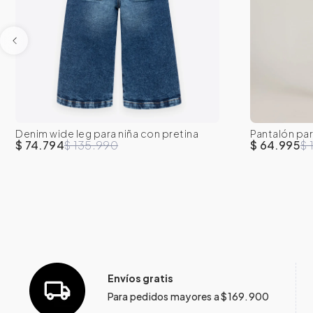
Denim wide leg para niña con pretina
Pantalón par
2T
3T
4T
5T
6
7
2T
3
resortada
$ 74.794
$ 135.990
$ 64.995
$ 
Envíos gratis
Para pedidos mayores a $169.900