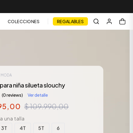
COLECCIONES
REGALABLES
| MODA
para niña silueta slouchy
(0 reviews)
Ver detalle
95
,
00
$
109
.
990
,
00
 una talla
3T
4T
5T
6