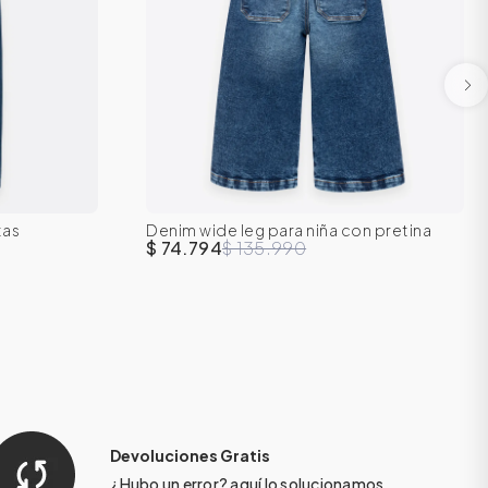
tas
Denim wide leg para niña con pretina
6
2T
3T
4T
5T
6
7
resortada
$ 74.794
$ 135.990
Devoluciones Gratis
¿Hubo un error?
aquí
lo solucionamos.