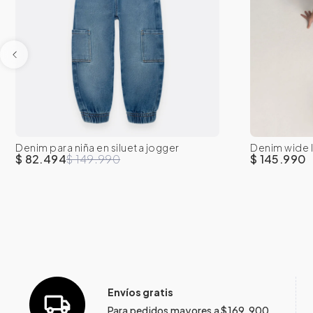
Denim para niña en silueta jogger
Denim wide l
2T
3T
4T
5T
6
7
2T
3
$ 82.494
$ 149.990
$ 145.990
Envíos gratis
Para pedidos mayores a $169.900