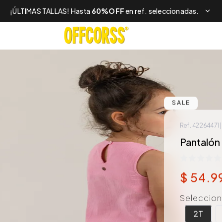
¡ÚLTIMAS TALLAS! Hasta
60%OFF
en ref. seleccionadas.
SALE
Ref.
42264471
Pantalón 
$
54
.
9
Selecciona
2T