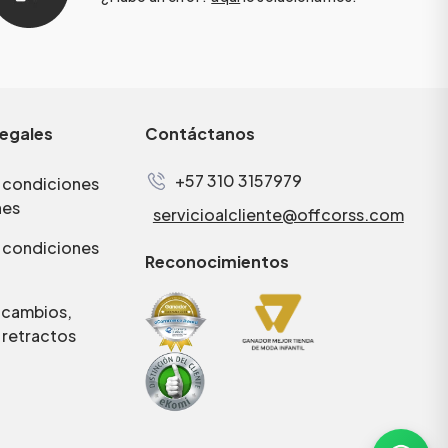
legales
Contáctanos
+57 310 3157979
 condiciones
nes
servicioalcliente@offcorss.com
 condiciones
Reconocimientos
e cambios,
 retractos