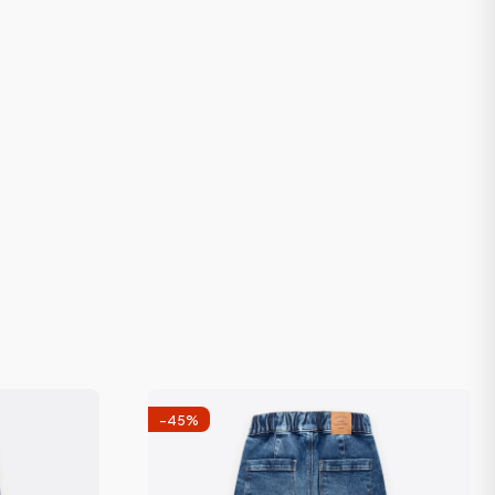
-
45
%