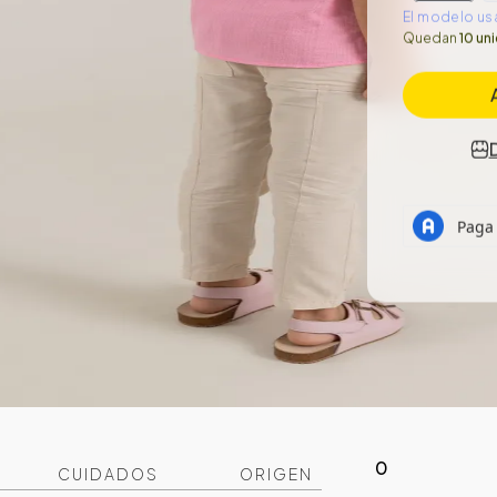
El modelo usa
Quedan
10 un
0
CUIDADOS
ORIGEN