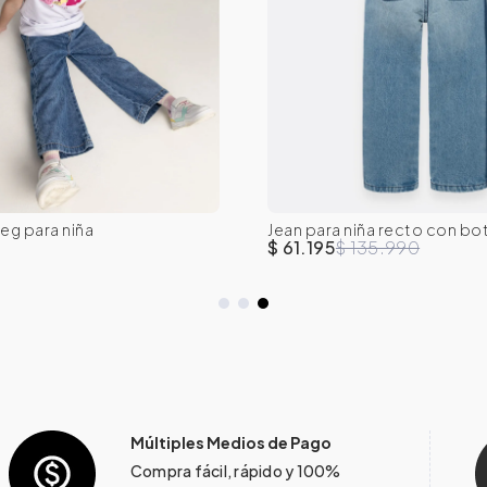
eg para niña
Jean para niña recto con bo
T
4T
5T
6
7
2T
3T
4T
5T
dobladas
$ 61.195
$ 135.990
Múltiples Medios de Pago
Compra fácil, rápido y 100%