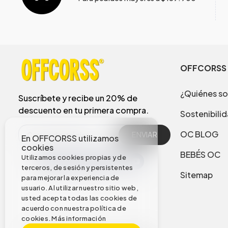
OFFCORSS
¿Quiénes s
Suscríbete y recibe un 20% de
descuento en tu primera compra.
Sostenibili
OC BLOG
ENVIAR
En OFFCORSS utilizamos
cookies
BEBÉS OC
Utilizamos cookies propias y de
terceros, de sesión y persistentes
Sitemap
para mejorar la experiencia de
usuario. Al utilizar nuestro sitio web,
usted acepta todas las cookies de
acuerdo con nuestra política de
cookies.
Más información