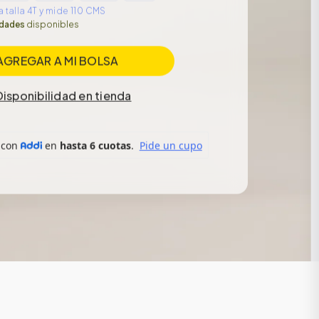
 talla 4T y mide 110 CMS
idades
disponibles
AGREGAR A MI BOLSA
Disponibilidad en tienda