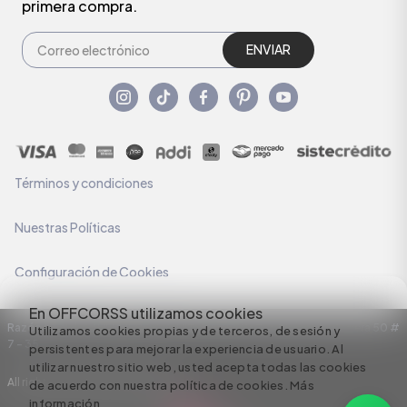
primera compra.
ENVIAR
Términos y condiciones
Nuestras Políticas
Configuración de Cookies
En OFFCORSS utilizamos cookies
Razón Social: C.I HERMECO S.A. NIT: 890924167-6 Dirección: Carrera 50 #
Utilizamos cookies propias y de terceros, de sesión y
7 – 35
persistentes para mejorar la experiencia de usuario. Al
utilizar nuestro sitio web, usted acepta todas las cookies
All rights reserved empowered by
de acuerdo con nuestra política de cookies.
Más
información