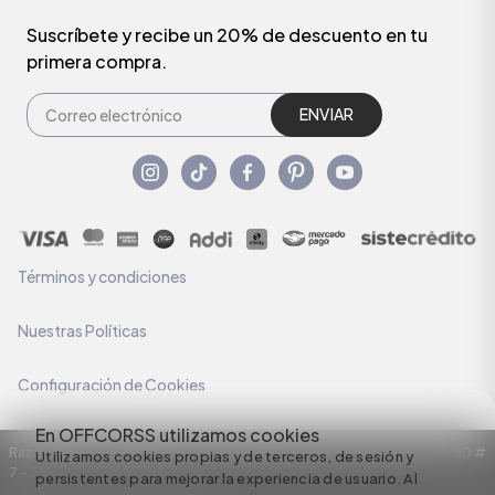
Suscríbete y recibe un 20% de descuento en tu
primera compra.
ENVIAR
Términos y condiciones
Nuestras Políticas
Configuración de Cookies
En OFFCORSS utilizamos cookies
Razón Social: C.I HERMECO S.A. NIT: 890924167-6 Dirección: Carrera 50 #
Utilizamos cookies propias y de terceros, de sesión y
7 – 35
persistentes para mejorar la experiencia de usuario. Al