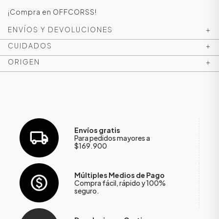
¡Compra en OFFCORSS!
ENVÍOS Y DEVOLUCIONES
+
CUIDADOS
+
ORIGEN
+
Envíos gratis
Para pedidos mayores a
ÁSICOS
$169.900
Múltiples Medios de Pago
ÁSICOS
Compra fácil, rápido y 100%
ÁSICOS
seguro.
ÁSICOS