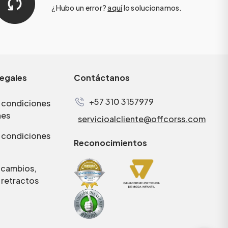
¿Hubo un error?
aquí
lo solucionamos.
legales
Contáctanos
+57 310 3157979
 condiciones
nes
servicioalcliente@offcorss.com
 condiciones
Reconocimientos
e cambios,
 retractos