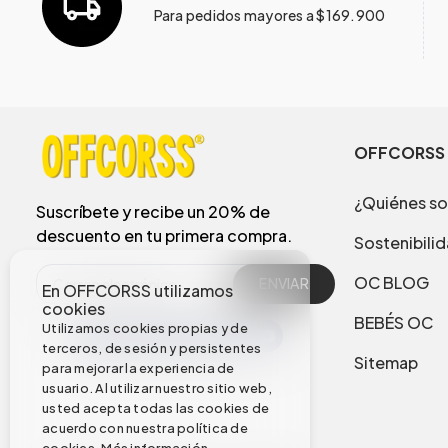
Para pedidos mayores a $169.900
OFFCORSS
¿Quiénes s
Suscríbete y recibe un 20% de
descuento en tu primera compra.
Sostenibili
OC BLOG
ENVIAR
En OFFCORSS utilizamos
cookies
BEBÉS OC
Utilizamos cookies propias y de
terceros, de sesión y persistentes
Sitemap
para mejorar la experiencia de
usuario. Al utilizar nuestro sitio web,
usted acepta todas las cookies de
acuerdo con nuestra política de