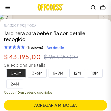
SALE
Ref.
32081492
| MODA
Jardinera para bebé niña con detalle
recogido
(1 reviews)
Ver detalle
$
43
.
195
,
00
$
95
.
990
,
00
Selecciona una talla
0-3M
3-6M
6-9M
12M
18M
24M
Quedan
10 unidades
disponibles
AGREGAR A MI BOLSA