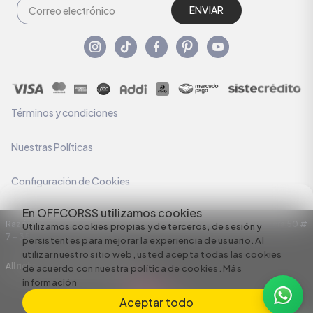
ENVIAR
Términos y condiciones
Nuestras Políticas
Configuración de Cookies
En OFFCORSS utilizamos cookies
Razón Social: C.I HERMECO S.A. NIT: 890924167-6 Dirección: Carrera 50 #
Utilizamos cookies propias y de terceros, de sesión y
7 – 35
persistentes para mejorar la experiencia de usuario. Al
utilizar nuestro sitio web, usted acepta todas las cookies
All rights reserved empowered by
de acuerdo con nuestra política de cookies.
Más
información
Aceptar todo