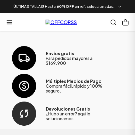
¡ÚLTIMAS TALLAS! Hasta
60%OFF
en ref. seleccionadas.
Envíos gratis
Para pedidos mayores a
$169.900
Múltiples Medios de Pago
Compra fácil, rápido y 100%
seguro.
Devoluciones Gratis
¿Hubo un error?
aquí
lo
solucionamos.