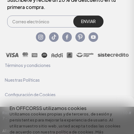
primera compra.
ENVIAR
Términos y condiciones
Nuestras Políticas
Configuración de Cookies
En OFFCORSS utilizamos cookies
Razón Social: C.I HERMECO S.A. NIT: 890924167-6 Dirección: Carrera 50 #
Utilizamos cookies propias y de terceros, de sesión y
7 – 35
persistentes para mejorar la experiencia de usuario. Al
utilizar nuestro sitio web, usted acepta todas las cookies
All rights reserved empowered by
de acuerdo con nuestra política de cookies.
Más