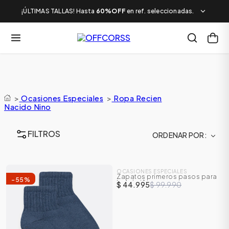
¡ÚLTIMAS TALLAS! Hasta
60%OFF
en ref. seleccionadas.
>
Ocasiones Especiales
>
Ropa Recien
Nacido Nino
FILTROS
ORDENAR POR
SALE
OCASIONES ESPECIALES
Zapatos primeros pasos para
-
55
%
-
55
%
bebé niño
$ 44.995
$ 99.990