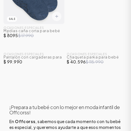
SALE
OCASIONES ESPECIALES
Medias caña corta para bebé
niño
$ 8095
$ 17.990
SALE
OCASIONES ESPECIALES
OCASIONES ESPECIALES
Pantalón con cargaderas para
Chaqueta parka para bebé
-
65
%
bebé niño
niño
$ 99.990
$ 40.596
$ 115.990
ÁSICOS
¡Prepara a tu bebé con lo mejor en moda infantil de
ÁSICOS
Offcorss!
ÁSICOS
ÁSICOS
En
Offcorss
, sabemos que cada momento con tu bebé
es especial, y queremos ayudarte a que esos momentos