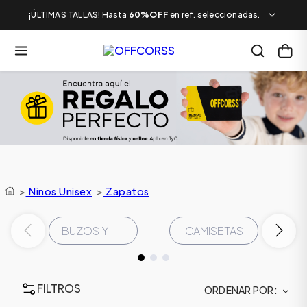
¡ÚLTIMAS TALLAS! Hasta
60%OFF
en ref. seleccionadas.
>
Ninos Unisex
>
Zapatos
BUZOS Y CHAQUETAS
CAMISETAS
FILTROS
ORDENAR POR