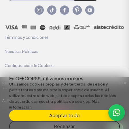
Términos y condiciones
Nuestras Políticas
Configuración de Cookies
En OFFCORSS utilizamos cookies
Razón Social: C.I HERMECO S.A. NIT: 890924167-6 Dirección: Carrera 50 #
Utilizamos cookies propias y de terceros, de sesión y
7 – 35
persistentes para mejorar la experiencia de usuario. Al
utilizar nuestro sitio web, usted acepta todas las cookies
All rights reserved empowered by
de acuerdo con nuestra política de cookies.
Más
información
Aceptar todo
Rechazar