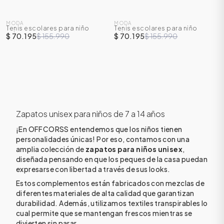
SALE
SALE
MODA
MODA
Tenis escolares para niño
Tenis escolares para niño
-
55
%
-
55
%
unisex
unisex
$ 70.195
$ 155.990
$ 70.195
$ 155.990
Zapatos unisex para niños de 7 a 14 años
¡En OFFCORSS entendemos que los niños tienen
personalidades únicas! Por eso, contamos con una
ÁSICOS
amplia colección de
zapatos para niños unisex
,
diseñada pensando en que los peques de la casa puedan
expresarse con libertad a través de sus looks.
Estos complementos están fabricados con mezclas de
ÁSICOS
diferentes materiales de alta calidad que garantizan
ÁSICOS
durabilidad. Además, utilizamos textiles transpirables lo
ÁSICOS
cual permite que se mantengan frescos mientras se
divierten sin parar.