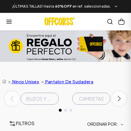
¡ÚLTIMAS TALLAS! Hasta
60%OFF
en ref. seleccionadas.
>
Ninos Unisex
>
Pantalon De Sudadera
BUZOS Y CHAQUETAS
CAMISETAS
FILTROS
ORDENAR POR