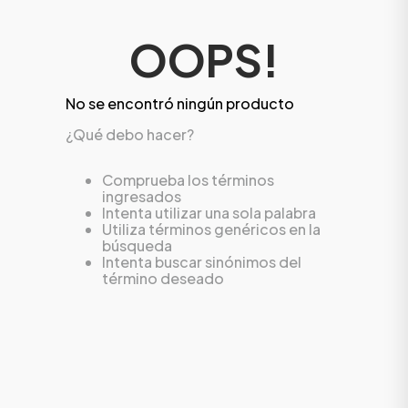
OOPS!
No se encontró ningún producto
¿Qué debo hacer?
Comprueba los términos
ingresados
Intenta utilizar una sola palabra
Utiliza términos genéricos en la
búsqueda
Intenta buscar sinónimos del
ÁSICOS
término deseado
ÁSICOS
ÁSICOS
ÁSICOS