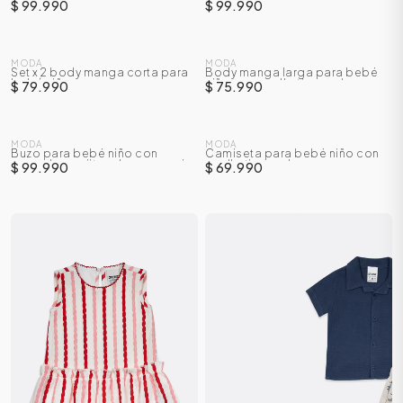
camiseta manga larga +
capucha orejitas de personaje
$ 99.990
$ 99.990
pantalón con botas
transformables
NUEVO
NUEVO
MODA
MODA
Set x 2 body manga corta para
Body manga larga para bebé
bebé niña
niño con cuello tipo polo
$ 79.990
$ 75.990
NUEVO
NUEVO
MODA
MODA
Buzo para bebé niño con
Camiseta para bebé niño con
capucha orejitas de personaje
cuello tipo polo
$ 99.990
$ 69.990