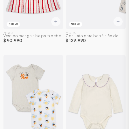
NUEVO
NUEVO
MODA
MODA
Vestido manga sisa para bebé
Conjunto para bebé niño de
niña + panty
camisa + bermuda
$ 90.990
$ 129.990