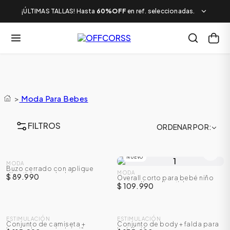
¡ÚLTIMAS TALLAS! Hasta
60%OFF
en ref. seleccionadas.
>
Moda Para Bebes
FILTROS
ORDENAR POR
NUEVO
NUEVO
MODA
Buzo cerrado con aplique
MODA
divertido para bebé unisex
$ 89.990
Overall corto para bebé niño
con aplique divertido
$ 109.990
NUEVO
NUEVO
ESTIMULACIÓN
ESTIMULACIÓN
Conjunto de camiseta +
Conjunto de body + falda para