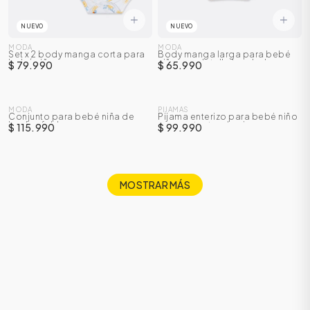
NUEVO
NUEVO
MODA
MODA
Set x 2 body manga corta para
Body manga larga para bebé
bebé niño
niña con detalle bordado en
$ 79.990
$ 65.990
cuello
NUEVO
NUEVO
MODA
PIJAMAS
Conjunto para bebé niña de
Pijama enterizo para bebé niño
body + falda
con protector de cierre
$ 115.990
$ 99.990
MOSTRAR MÁS