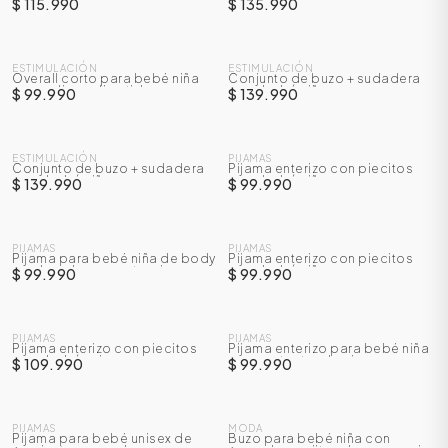
bermuda para bebé niño
bebé niña
$ 115.990
$ 135.990
NUEVO
NUEVO
ESTIMULACIÓN
ESTIMULACIÓN
Overall corto para bebé niña
Conjunto de buzo + sudadera
con aplique divertido
para bebé niño
$ 99.990
$ 139.990
NUEVO
NUEVO
ESTIMULACIÓN
PIJAMAS
Conjunto de buzo + sudadera
Pijama enterizo con piecitos
para bebé niña
para bebé niño
$ 139.990
$ 99.990
NUEVO
NUEVO
PIJAMAS
PIJAMAS
Pijama para bebé niña de body
Pijama enterizo con piecitos
con broches en entrepierna +
para bebé niña
$ 99.990
$ 99.990
pantalón
ÁSICOS
NUEVO
NUEVO
PIJAMAS
PIJAMAS
Pijama enterizo con piecitos
Pijama enterizo para bebé niña
para bebé unisex
con protector de cierre
$ 109.990
$ 99.990
ÁSICOS
ÁSICOS
NUEVO
NUEVO
ÁSICOS
PIJAMAS
MODA
Pijama para bebé unisex de
Buzo para bebé niña con