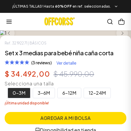
¡ÚLTIMAS TALLAS! Hasta
60%OFF
en ref. seleccionadas.
LOOK COMPLETO
Ref.
32192271
| BÁSICOS
Set x 3 medias para bebé niña caña corta
(3 reviews)
Ver detalle
$
34
.
492
,
00
$
45
.
990
,
00
Selecciona una talla
0-3M
3-6M
6-12M
12-24M
¡Última unidad disponible!
AGREGAR A MI BOLSA
Disponibilidad en tienda