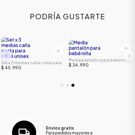
PODRÍA GUSTARTE
Media pantalón para bebé niña
Set x 3 medias caña corta para
$ 34.990
bebé unisex
$ 45.990
Envíos gratis
Para pedidos mayores a