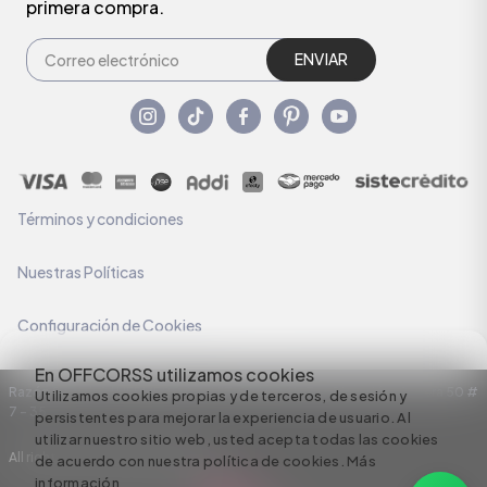
primera compra.
ENVIAR
Términos y condiciones
Nuestras Políticas
Configuración de Cookies
En OFFCORSS utilizamos cookies
Razón Social: C.I HERMECO S.A. NIT: 890924167-6 Dirección: Carrera 50 #
Utilizamos cookies propias y de terceros, de sesión y
7 – 35
persistentes para mejorar la experiencia de usuario. Al
utilizar nuestro sitio web, usted acepta todas las cookies
All rights reserved empowered by
de acuerdo con nuestra política de cookies.
Más
información