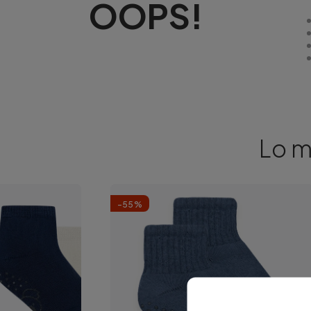
OOPS!
Lo m
-
55
%