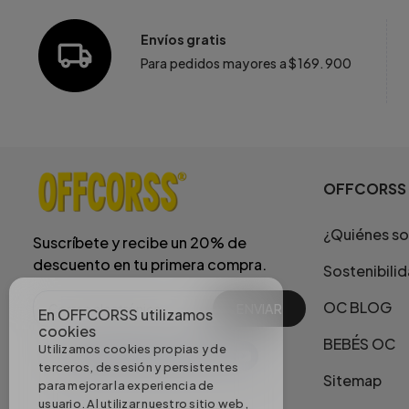
Envíos gratis
Para pedidos mayores a $169.900
OFFCORSS
¿Quiénes s
Suscríbete y recibe un 20% de
descuento en tu primera compra.
Sostenibili
OC BLOG
ENVIAR
En OFFCORSS utilizamos
cookies
BEBÉS OC
Utilizamos cookies propias y de
terceros, de sesión y persistentes
Sitemap
para mejorar la experiencia de
usuario. Al utilizar nuestro sitio web,