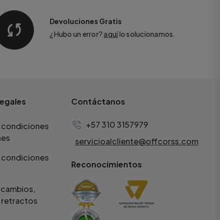
Devoluciones Gratis
¿Hubo un error?
aquí
lo solucionamos.
legales
Contáctanos
+57 310 3157979
 condiciones
nes
servicioalcliente@offcorss.com
 condiciones
Reconocimientos
e cambios,
 retractos