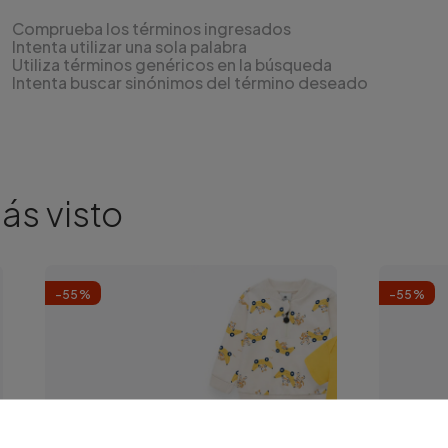
Comprueba los términos ingresados
Intenta utilizar una sola palabra
Utiliza términos genéricos en la búsqueda
Intenta buscar sinónimos del término deseado
ás visto
-
55
%
-
55
%