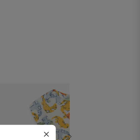
-
55
%