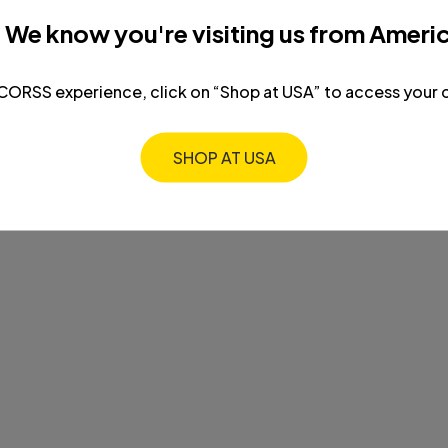
! We know you're visiting us from Americ
SALE
SALE
CORSS experience, click on “Shop at USA” to access your c
BASICOS
BASICOS
Conjunto de body + buzo + sudadera
Conjunto 
para bebé niño
babitas p
$ 71.995
$ 159.990
$ 35.99
SHOP AT USA