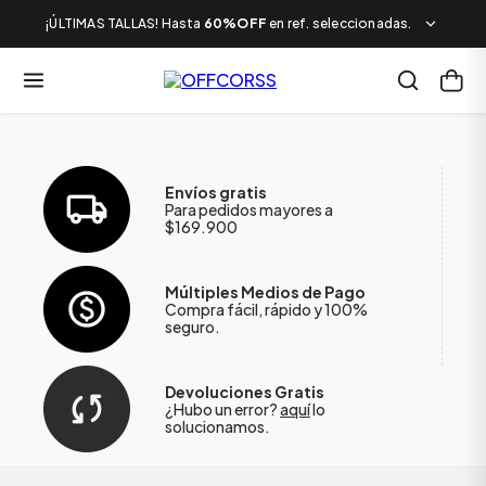
¡ÚLTIMAS TALLAS! Hasta
60%OFF
en ref. seleccionadas.
Envíos gratis
Para pedidos mayores a
$169.900
Múltiples Medios de Pago
Compra fácil, rápido y 100%
seguro.
Devoluciones Gratis
¿Hubo un error?
aquí
lo
solucionamos.