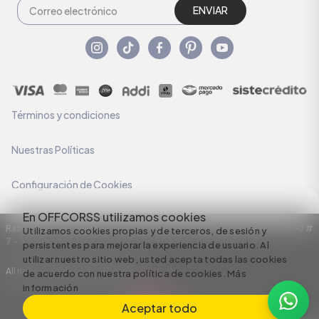
ENVIAR
Términos y condiciones
Nuestras Políticas
Configuración de Cookies
En OFFCORSS utilizamos cookies
Razón Social: C.I HERMECO S.A. NIT: 890924167-6 Dirección: Carrera 50 #
Utilizamos cookies propias y de terceros, de sesión y
7 – 35
persistentes para mejorar la experiencia de usuario. Al
utilizar nuestro sitio web, usted acepta todas las cookies
All rights reserved empowered by
de acuerdo con nuestra política de cookies.
Más
información
Aceptar todo