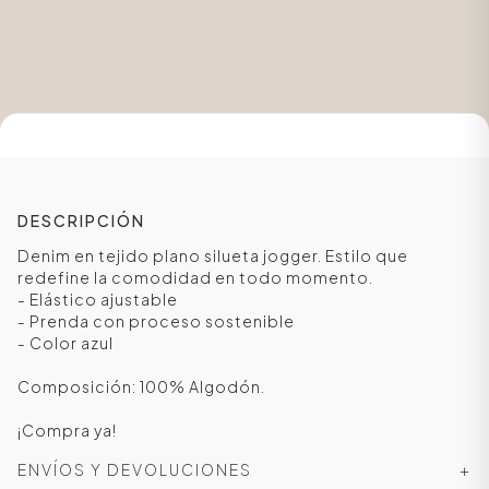
DESCRIPCIÓN
Denim en tejido plano silueta jogger. Estilo que
redefine la comodidad en todo momento.
- Elástico ajustable
ÁSICOS
- Prenda con proceso sostenible
- Color azul
Composición: 100% Algodón.
ÁSICOS
ÁSICOS
¡Compra ya!
ÁSICOS
ENVÍOS Y DEVOLUCIONES
+