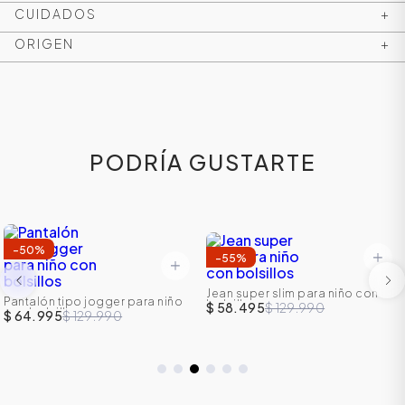
CUIDADOS
+
ORIGEN
+
PODRÍA GUSTARTE
-
50
%
-
55
%
Jean super slim para niño con
Pantalón tipo jogger para niño
bolsillos
$ 58.495
$ 129.990
con bolsillos
$ 64.995
$ 129.990