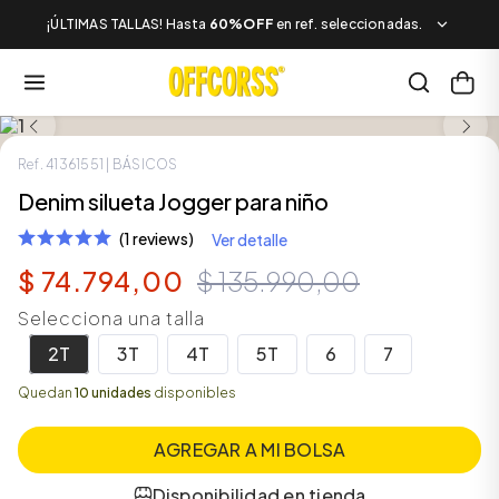
¡ÚLTIMAS TALLAS! Hasta
60%OFF
en ref. seleccionadas.
LOOK COMPLETO
SALE
Ref.
41361551
| BÁSICOS
Denim silueta Jogger para niño
(1 reviews)
Ver detalle
$
74
.
794
,
00
$
135
.
990
,
00
Selecciona una talla
2T
3T
4T
5T
6
7
Quedan
10 unidades
disponibles
AGREGAR A MI BOLSA
Disponibilidad en tienda