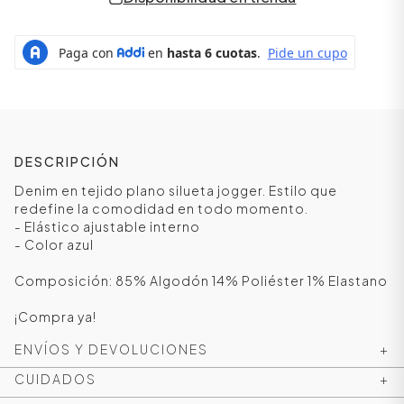
DESCRIPCIÓN
Denim en tejido plano silueta jogger. Estilo que
redefine la comodidad en todo momento.
- Elástico ajustable interno
- Color azul
ÁSICOS
Composición: 85% Algodón 14% Poliéster 1% Elastano
¡Compra ya!
ÁSICOS
ENVÍOS Y DEVOLUCIONES
+
ÁSICOS
ÁSICOS
CUIDADOS
+