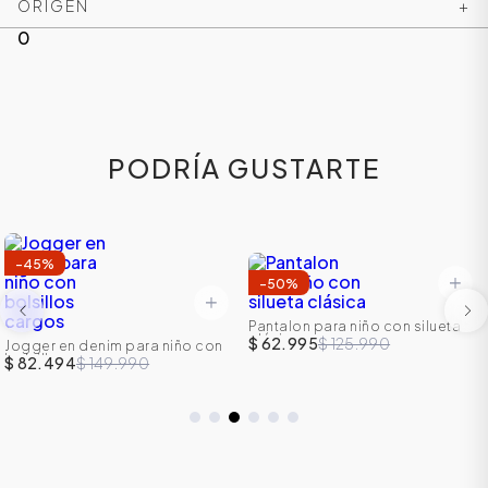
ORIGEN
+
0
PODRÍA GUSTARTE
-
45
%
-
50
%
Pantalon para niño con silueta
clásica
$ 62.995
$ 125.990
Jogger en denim para niño con
bolsillos cargos
$ 82.494
$ 149.990