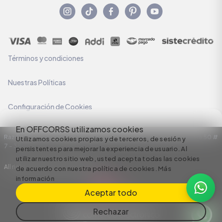
Términos y condiciones
Nuestras Políticas
Configuración de Cookies
En OFFCORSS utilizamos cookies
Razón Social: C.I HERMECO S.A. NIT: 890924167-6 Dirección: Carrera 50 #
Utilizamos cookies propias y de terceros, de sesión y
7 – 35
persistentes para mejorar la experiencia de usuario. Al
utilizar nuestro sitio web, usted acepta todas las cookies
All rights reserved empowered by
de acuerdo con nuestra política de cookies.
Más
información
Aceptar todo
Rechazar