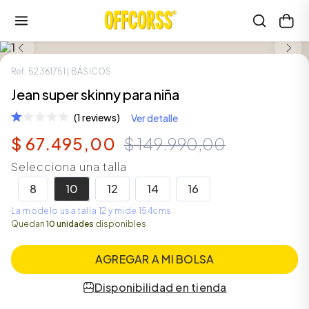
LOOK COMPLETO
SALE
Ref.
52361751
| BÁSICOS
Jean super skinny para niña
(1 reviews)
Ver detalle
$
67
.
495
,
00
$
149
.
990
,
00
Selecciona una talla
8
10
12
14
16
La modelo usa talla 12 y mide 154cms
Quedan
10 unidades
disponibles
AGREGAR A MI BOLSA
Disponibilidad en tienda