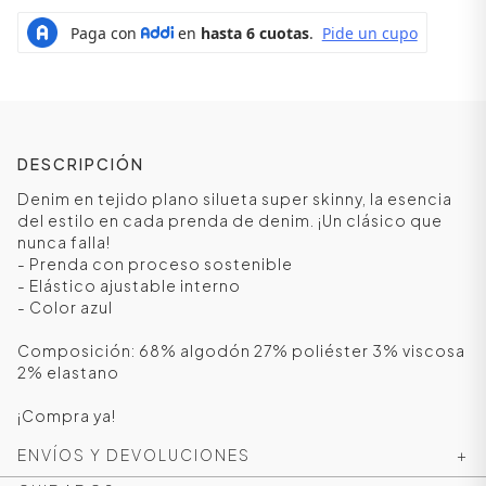
DESCRIPCIÓN
Denim en tejido plano silueta super skinny, la esencia
del estilo en cada prenda de denim. ¡Un clásico que
nunca falla!
- Prenda con proceso sostenible
- Elástico ajustable interno
- Color azul
ÁSICOS
Composición: 68% algodón 27% poliéster 3% viscosa
2% elastano
ÁSICOS
¡Compra ya!
ÁSICOS
ÁSICOS
ENVÍOS Y DEVOLUCIONES
+