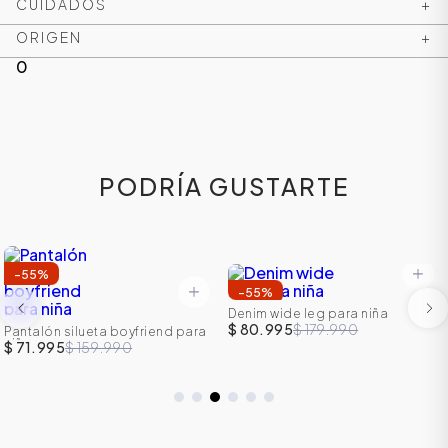
CUIDADOS
+
ORIGEN
+
0
PODRÍA GUSTARTE
-
55
%
-
55
%
Denim wide leg para niña
$ 80.995
$ 179.990
Pantalón silueta boyfriend para
niña
$ 71.995
$ 159.990