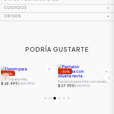
CUIDADOS
+
ORIGEN
+
PODRÍA GUSTARTE
-
50
%
ÁSICOS
-
55
%
Denim para niña
Pantalon para niña con silueta
$ 58.495
$ 129.990
recta
$ 57.995
$ 115.990
ÁSICOS
ÁSICOS
ÁSICOS