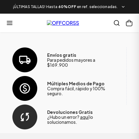
¡ÚLTIMAS TALLAS! Hasta
60%OFF
en ref. seleccionadas.
Envíos gratis
Para pedidos mayores a
$169.900
Múltiples Medios de Pago
Compra fácil, rápido y 100%
seguro.
Devoluciones Gratis
¿Hubo un error?
aquí
lo
solucionamos.