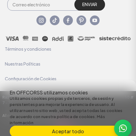
ENVIAR
Términos y condiciones
Nuestras Políticas
Configuración de Cookies
En OFFCORSS utilizamos cookies
Razón Social: C.I HERMECO S.A. NIT: 890924167-6 Dirección: Carrera 50 #
Utilizamos cookies propias y de terceros, de sesión y
7 – 35
persistentes para mejorar la experiencia de usuario. Al
utilizar nuestro sitio web, usted acepta todas las cookies
All rights reserved empowered by
de acuerdo con nuestra política de cookies.
Más
información
Aceptar todo