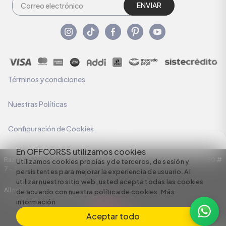
ENVIAR
Términos y condiciones
Nuestras Políticas
Configuración de Cookies
En OFFCORSS utilizamos cookies
Razón Social: C.I HERMECO S.A. NIT: 890924167-6 Dirección: Carrera 50 #
Utilizamos cookies propias y de terceros, de sesión y
7 – 35
persistentes para mejorar la experiencia de usuario. Al
utilizar nuestro sitio web, usted acepta todas las cookies
All rights reserved empowered by
de acuerdo con nuestra política de cookies.
Más
información
Aceptar todo