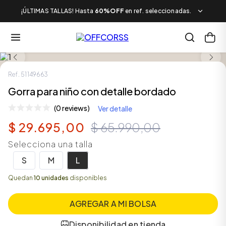
¡ÚLTIMAS TALLAS! Hasta
60%OFF
en ref. seleccionadas.
SALE
Ref.
51149663
Gorra para niño con detalle bordado
(0 reviews)
Ver detalle
$
29
.
695
,
00
$
65
.
990
,
00
Selecciona una talla
S
M
L
Quedan
10 unidades
disponibles
AGREGAR A MI BOLSA
Disponibilidad en tienda