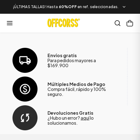
¡ÚLTIMAS TALLAS! Hasta
60%OFF
en ref. seleccionadas.
Envíos gratis
Para pedidos mayores a
$169.900
Múltiples Medios de Pago
Compra fácil, rápido y 100%
seguro.
Devoluciones Gratis
¿Hubo un error?
aquí
lo
solucionamos.