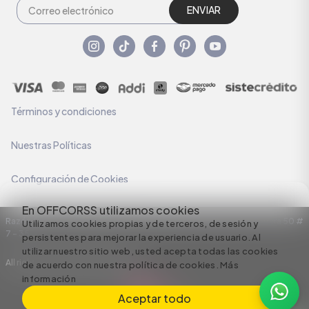
ENVIAR
Términos y condiciones
Nuestras Políticas
Configuración de Cookies
En OFFCORSS utilizamos cookies
Razón Social: C.I HERMECO S.A. NIT: 890924167-6 Dirección: Carrera 50 #
Utilizamos cookies propias y de terceros, de sesión y
7 – 35
persistentes para mejorar la experiencia de usuario. Al
utilizar nuestro sitio web, usted acepta todas las cookies
All rights reserved empowered by
de acuerdo con nuestra política de cookies.
Más
información
Aceptar todo