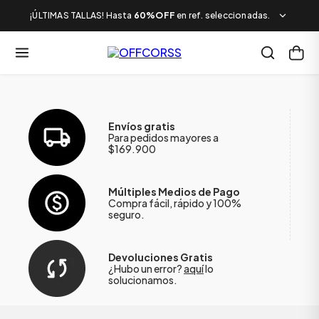
¡ÚLTIMAS TALLAS! Hasta
60%OFF
en ref. seleccionadas.
Envíos gratis
Para pedidos mayores a
$169.900
Múltiples Medios de Pago
Compra fácil, rápido y 100%
seguro.
Devoluciones Gratis
¿Hubo un error?
aquí
lo
solucionamos.