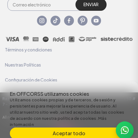
ENVIAR
Términos y condiciones
Nuestras Políticas
Configuración de Cookies
En OFFCORSS utilizamos cookies
Razón Social: C.I HERMECO S.A. NIT: 890924167-6 Dirección: Carrera 50 #
Utilizamos cookies propias y de terceros, de sesión y
7 – 35
persistentes para mejorar la experiencia de usuario. Al
utilizar nuestro sitio web, usted acepta todas las cookies
All rights reserved empowered by
de acuerdo con nuestra política de cookies.
Más
información
Aceptar todo