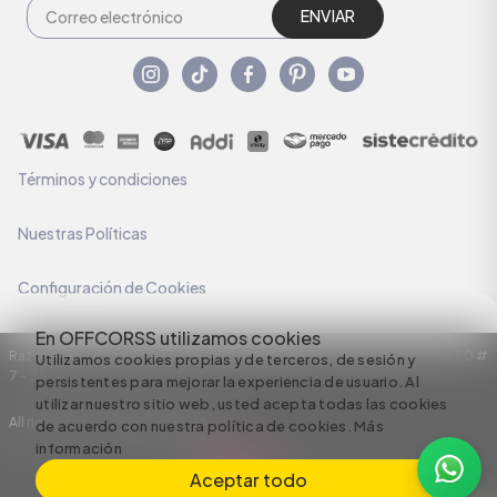
ENVIAR
Términos y condiciones
Nuestras Políticas
Configuración de Cookies
En OFFCORSS utilizamos cookies
Razón Social: C.I HERMECO S.A. NIT: 890924167-6 Dirección: Carrera 50 #
Utilizamos cookies propias y de terceros, de sesión y
7 – 35
persistentes para mejorar la experiencia de usuario. Al
utilizar nuestro sitio web, usted acepta todas las cookies
All rights reserved empowered by
de acuerdo con nuestra política de cookies.
Más
información
Aceptar todo