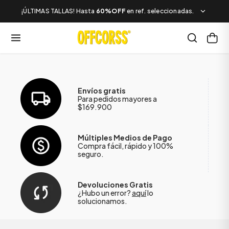
¡ÚLTIMAS TALLAS! Hasta
60%OFF
en ref. seleccionadas.
Envíos gratis
Para pedidos mayores a
$169.900
Múltiples Medios de Pago
Compra fácil, rápido y 100%
seguro.
Devoluciones Gratis
¿Hubo un error?
aquí
lo
solucionamos.