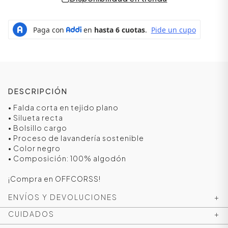
DESCRIPCIÓN
• Falda corta en tejido plano
• Silueta recta
• Bolsillo cargo
• Proceso de lavandería sostenible
ÁSICOS
• Color negro
• Composición: 100% algodón
¡Compra en OFFCORSS!
ÁSICOS
ENVÍOS Y DEVOLUCIONES
+
ÁSICOS
ÁSICOS
CUIDADOS
+