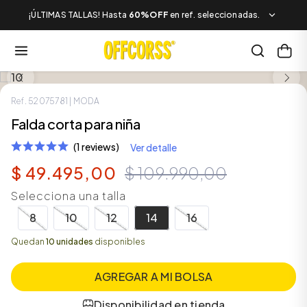
¡ÚLTIMAS TALLAS! Hasta
60%OFF
en ref. seleccionadas.
SALE
Ref.
52075781
| MODA
Falda corta para niña
(1 reviews)
Ver detalle
$
49
.
495
,
00
$
109
.
990
,
00
Selecciona una talla
8
10
12
14
16
Quedan
10 unidades
disponibles
AGREGAR A MI BOLSA
Disponibilidad en tienda