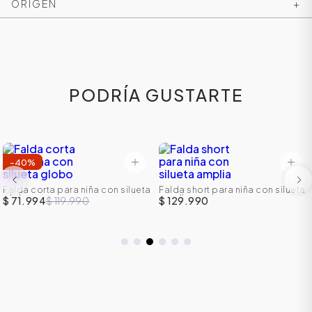
ORIGEN
+
PODRÍA GUSTARTE
-
40
%
Falda corta para niña con silueta
Falda short para niña con silueta
globo
amplia
$ 71.994
$ 119.990
$ 129.990