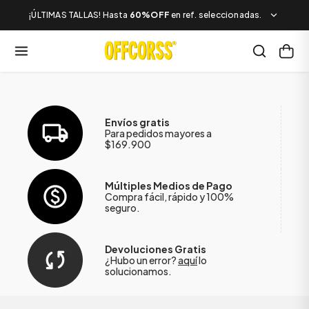
¡ÚLTIMAS TALLAS! Hasta
60%OFF
en ref. seleccionadas.
Envíos gratis
Para pedidos mayores a
$169.900
Múltiples Medios de Pago
Compra fácil, rápido y 100%
seguro.
Devoluciones Gratis
¿Hubo un error?
aquí
lo
solucionamos.