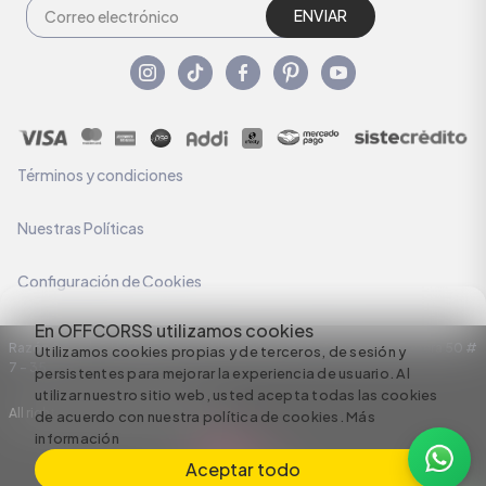
ENVIAR
Términos y condiciones
Nuestras Políticas
Configuración de Cookies
En OFFCORSS utilizamos cookies
Razón Social: C.I HERMECO S.A. NIT: 890924167-6 Dirección: Carrera 50 #
Utilizamos cookies propias y de terceros, de sesión y
7 – 35
persistentes para mejorar la experiencia de usuario. Al
utilizar nuestro sitio web, usted acepta todas las cookies
All rights reserved empowered by
de acuerdo con nuestra política de cookies.
Más
información
Aceptar todo