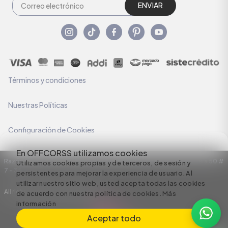
ENVIAR
Términos y condiciones
Nuestras Políticas
Configuración de Cookies
En OFFCORSS utilizamos cookies
Razón Social: C.I HERMECO S.A. NIT: 890924167-6 Dirección: Carrera 50 #
Utilizamos cookies propias y de terceros, de sesión y
7 – 35
persistentes para mejorar la experiencia de usuario. Al
utilizar nuestro sitio web, usted acepta todas las cookies
All rights reserved empowered by
de acuerdo con nuestra política de cookies.
Más
información
Aceptar todo