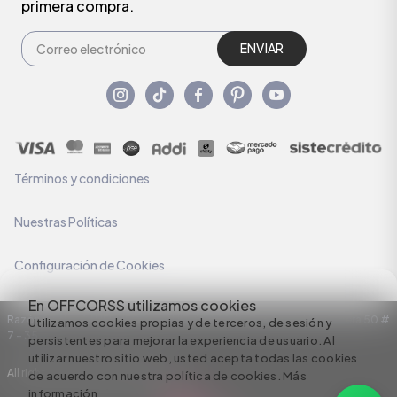
primera compra.
ENVIAR
Términos y condiciones
Nuestras Políticas
Configuración de Cookies
En OFFCORSS utilizamos cookies
Razón Social: C.I HERMECO S.A. NIT: 890924167-6 Dirección: Carrera 50 #
Utilizamos cookies propias y de terceros, de sesión y
7 – 35
persistentes para mejorar la experiencia de usuario. Al
utilizar nuestro sitio web, usted acepta todas las cookies
All rights reserved empowered by
de acuerdo con nuestra política de cookies.
Más
información