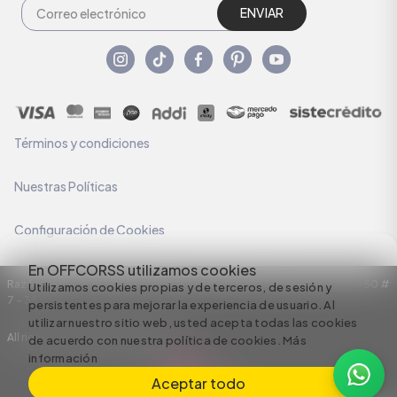
ENVIAR
Términos y condiciones
Nuestras Políticas
Configuración de Cookies
En OFFCORSS utilizamos cookies
Razón Social: C.I HERMECO S.A. NIT: 890924167-6 Dirección: Carrera 50 #
Utilizamos cookies propias y de terceros, de sesión y
7 – 35
persistentes para mejorar la experiencia de usuario. Al
utilizar nuestro sitio web, usted acepta todas las cookies
All rights reserved empowered by
de acuerdo con nuestra política de cookies.
Más
información
Aceptar todo