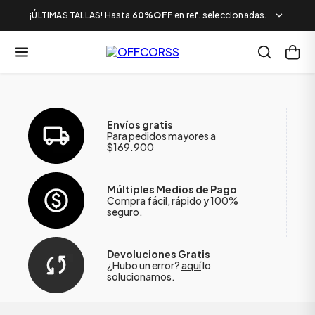
¡ÚLTIMAS TALLAS! Hasta
60%OFF
en ref. seleccionadas.
Envíos gratis
Para pedidos mayores a
$169.900
Múltiples Medios de Pago
Compra fácil, rápido y 100%
seguro.
Devoluciones Gratis
¿Hubo un error?
aquí
lo
solucionamos.