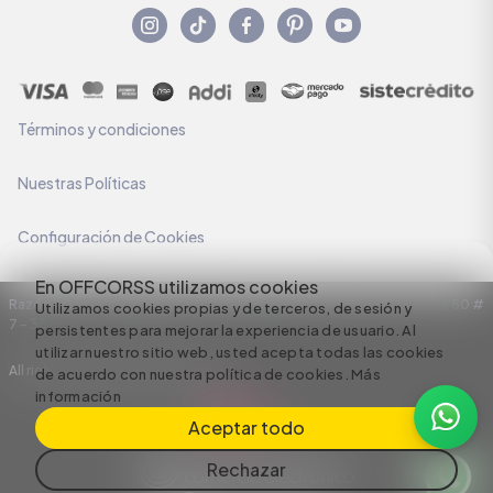
Términos y condiciones
Nuestras Políticas
Configuración de Cookies
En OFFCORSS utilizamos cookies
Razón Social: C.I HERMECO S.A. NIT: 890924167-6 Dirección: Carrera 50 #
Utilizamos cookies propias y de terceros, de sesión y
7 – 35
persistentes para mejorar la experiencia de usuario. Al
utilizar nuestro sitio web, usted acepta todas las cookies
All rights reserved empowered by
de acuerdo con nuestra política de cookies.
Más
información
Aceptar todo
Rechazar