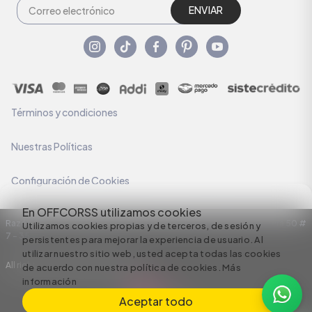
ENVIAR
Términos y condiciones
Nuestras Políticas
Configuración de Cookies
En OFFCORSS utilizamos cookies
Razón Social: C.I HERMECO S.A. NIT: 890924167-6 Dirección: Carrera 50 #
Utilizamos cookies propias y de terceros, de sesión y
7 – 35
persistentes para mejorar la experiencia de usuario. Al
utilizar nuestro sitio web, usted acepta todas las cookies
All rights reserved empowered by
de acuerdo con nuestra política de cookies.
Más
información
Aceptar todo