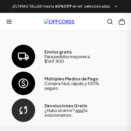
¡ÚLTIMAS TALLAS! Hasta
60%OFF
en ref. seleccionadas.
Envíos gratis
Para pedidos mayores a
$169.900
Múltiples Medios de Pago
Compra fácil, rápido y 100%
seguro.
Devoluciones Gratis
¿Hubo un error?
aquí
lo
solucionamos.