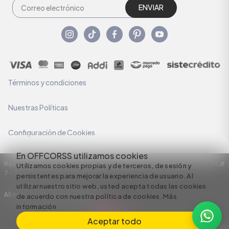
ENVIAR
Términos y condiciones
Nuestras Políticas
Configuración de Cookies
En OFFCORSS utilizamos cookies
Razón Social: C.I HERMECO S.A. NIT: 890924167-6 Dirección: Carrera 50 #
Utilizamos cookies propias y de terceros, de sesión y
7 – 35
persistentes para mejorar la experiencia de usuario. Al
utilizar nuestro sitio web, usted acepta todas las cookies
All rights reserved empowered by
de acuerdo con nuestra política de cookies.
Más
información
Aceptar todo