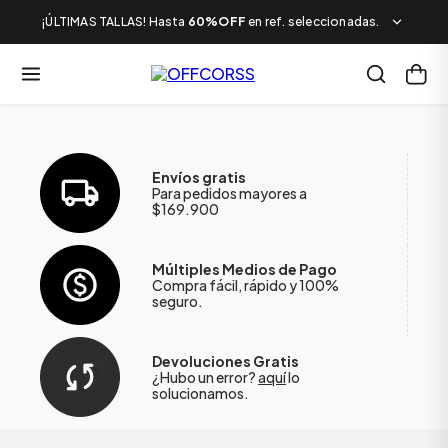
¡ÚLTIMAS TALLAS! Hasta
60%OFF
en ref. seleccionadas.
Envíos gratis
Para pedidos mayores a
$169.900
Múltiples Medios de Pago
Compra fácil, rápido y 100%
seguro.
Devoluciones Gratis
¿Hubo un error?
aquí
lo
solucionamos.