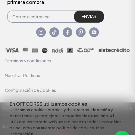
primera compra.
ENVIAR
Términos y condiciones
Nuestras Políticas
Configuración de Cookies
En OFFCORSS utilizamos cookies
Razón Social: C.I HERMECO S.A. NIT: 890924167-6 Dirección: Carrera 50 #
Utilizamos cookies propias y de terceros, de sesión y
7 – 35
persistentes para mejorar la experiencia de usuario. Al
utilizar nuestro sitio web, usted acepta todas las cookies
All rights reserved empowered by
de acuerdo con nuestra política de cookies.
Más
información