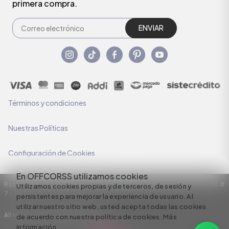
primera compra.
ENVIAR
Términos y condiciones
Nuestras Políticas
Configuración de Cookies
En OFFCORSS utilizamos cookies
Razón Social: C.I HERMECO S.A. NIT: 890924167-6 Dirección: Carrera 50 #
Utilizamos cookies propias y de terceros, de sesión y
7 – 35
persistentes para mejorar la experiencia de usuario. Al
utilizar nuestro sitio web, usted acepta todas las cookies
All rights reserved empowered by
de acuerdo con nuestra política de cookies.
Más
información