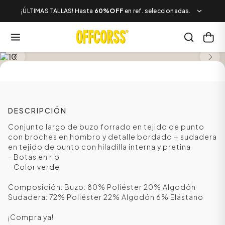
¡ÚLTIMAS TALLAS! Hasta
60%OFF
en ref. seleccionadas.
SALE
DESCRIPCIÓN
Conjunto largo de buzo forrado en tejido de punto
con broches en hombro y detalle bordado + sudadera
en tejido de punto con hiladilla interna y pretina
- Botas en rib
- Color verde
Composición: Buzo: 80% Poliéster 20% Algodón
Sudadera: 72% Poliéster 22% Algodón 6% Elástano
¡Compra ya!