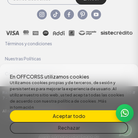
Términos y condiciones
Nuestras Políticas
Configuración de Cookies
En OFFCORSS utilizamos cookies
Utilizamos cookies propias y de terceros, de sesión y
persistentes para mejorar la experiencia de usuario. Al
Razón Social: C.I HERMECO S.A. NIT: 890924167-6 Dirección: Carrera 50 #
utilizar nuestro sitio web, usted acepta todas las cookies
7 – 35
de acuerdo con nuestra política de cookies.
Más
información
All rights reserved empowered by
Aceptar todo
Rechazar