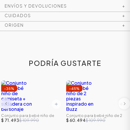
ENVÍOS Y DEVOLUCIONES
+
CUIDADOS
+
ORIGEN
+
PODRÍA GUSTARTE
ÁSICOS
-
35
%
-
45
%
ÁSICOS
ÁSICOS
Conjunto para bebé niño de
Conjunto para bebé niño de 2
camiseta + sudadera con
piezas inspirado en Buzz
ÁSICOS
$ 71.493
$ 109.990
$ 60.494
$ 109.990
personaje