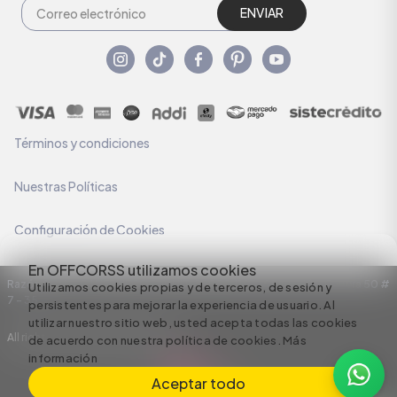
ENVIAR
Términos y condiciones
Nuestras Políticas
Configuración de Cookies
En OFFCORSS utilizamos cookies
Razón Social: C.I HERMECO S.A. NIT: 890924167-6 Dirección: Carrera 50 #
Utilizamos cookies propias y de terceros, de sesión y
7 – 35
persistentes para mejorar la experiencia de usuario. Al
utilizar nuestro sitio web, usted acepta todas las cookies
All rights reserved empowered by
de acuerdo con nuestra política de cookies.
Más
información
Aceptar todo