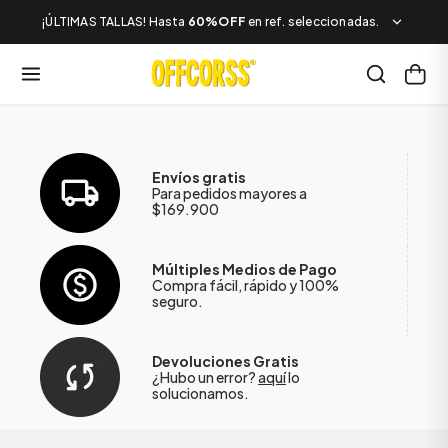
¡ÚLTIMAS TALLAS! Hasta
60%OFF
en ref. seleccionadas.
Envíos gratis
Para pedidos mayores a
$169.900
Múltiples Medios de Pago
Compra fácil, rápido y 100%
seguro.
Devoluciones Gratis
¿Hubo un error?
aquí
lo
solucionamos.