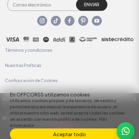
ENVIAR
Términos y condiciones
Nuestras Políticas
Configuración de Cookies
En OFFCORSS utilizamos cookies
Razón Social: C.I HERMECO S.A. NIT: 890924167-6 Dirección: Carrera 50 #
Utilizamos cookies propias y de terceros, de sesión y
7 – 35
persistentes para mejorar la experiencia de usuario. Al
utilizar nuestro sitio web, usted acepta todas las cookies
All rights reserved empowered by
de acuerdo con nuestra política de cookies.
Más
información
Aceptar todo