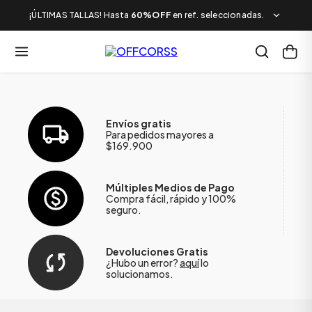
¡ÚLTIMAS TALLAS! Hasta
60%OFF
en ref. seleccionadas.
Envíos gratis
Para pedidos mayores a
$169.900
Múltiples Medios de Pago
Compra fácil, rápido y 100%
seguro.
Devoluciones Gratis
¿Hubo un error?
aquí
lo
solucionamos.