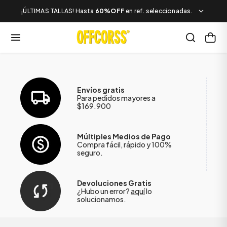
¡ÚLTIMAS TALLAS! Hasta
60%OFF
en ref. seleccionadas.
Envíos gratis
Para pedidos mayores a
$169.900
Múltiples Medios de Pago
Compra fácil, rápido y 100%
seguro.
Devoluciones Gratis
¿Hubo un error?
aquí
lo
solucionamos.