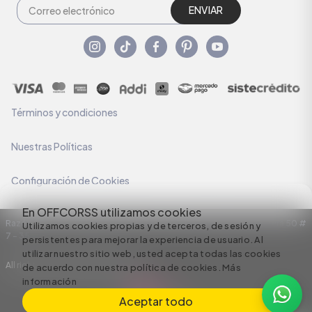
ENVIAR
Términos y condiciones
Nuestras Políticas
Configuración de Cookies
En OFFCORSS utilizamos cookies
Razón Social: C.I HERMECO S.A. NIT: 890924167-6 Dirección: Carrera 50 #
Utilizamos cookies propias y de terceros, de sesión y
7 – 35
persistentes para mejorar la experiencia de usuario. Al
utilizar nuestro sitio web, usted acepta todas las cookies
All rights reserved empowered by
de acuerdo con nuestra política de cookies.
Más
información
Aceptar todo