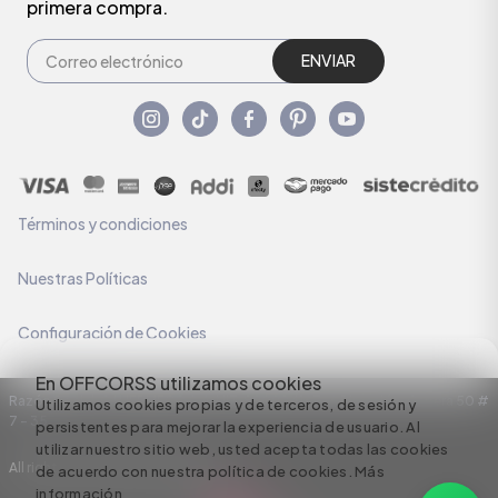
primera compra.
ENVIAR
Términos y condiciones
Nuestras Políticas
Configuración de Cookies
En OFFCORSS utilizamos cookies
Razón Social: C.I HERMECO S.A. NIT: 890924167-6 Dirección: Carrera 50 #
Utilizamos cookies propias y de terceros, de sesión y
7 – 35
persistentes para mejorar la experiencia de usuario. Al
utilizar nuestro sitio web, usted acepta todas las cookies
All rights reserved empowered by
de acuerdo con nuestra política de cookies.
Más
información