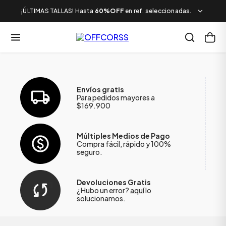
¡ÚLTIMAS TALLAS! Hasta
60%OFF
en ref. seleccionadas.
Envíos gratis
Para pedidos mayores a
$169.900
Múltiples Medios de Pago
Compra fácil, rápido y 100%
seguro.
Devoluciones Gratis
¿Hubo un error?
aquí
lo
solucionamos.