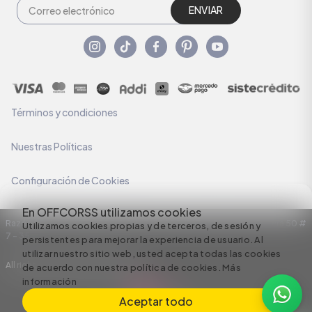
ENVIAR
Términos y condiciones
Nuestras Políticas
Configuración de Cookies
En OFFCORSS utilizamos cookies
Razón Social: C.I HERMECO S.A. NIT: 890924167-6 Dirección: Carrera 50 #
Utilizamos cookies propias y de terceros, de sesión y
7 – 35
persistentes para mejorar la experiencia de usuario. Al
utilizar nuestro sitio web, usted acepta todas las cookies
All rights reserved empowered by
de acuerdo con nuestra política de cookies.
Más
información
Aceptar todo