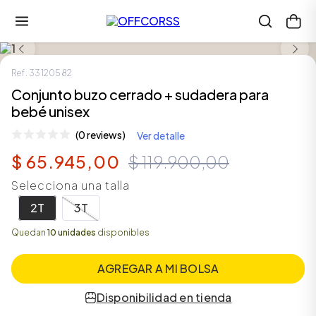
SALE
Ref.
33120582
Conjunto buzo cerrado + sudadera para
bebé unisex
(0 reviews)
Ver detalle
$
65
.
945
,
00
$
119
.
900
,
00
Selecciona una talla
2T
3T
Quedan
10 unidades
disponibles
AGREGAR A MI BOLSA
Disponibilidad en tienda