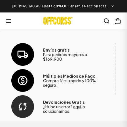
¡ÚLTIMAS TALLAS! Hasta
60%OFF
en ref. seleccionadas.
Envíos gratis
Para pedidos mayores a
$169.900
Múltiples Medios de Pago
Compra fácil, rápido y 100%
seguro.
Devoluciones Gratis
¿Hubo un error?
aquí
lo
solucionamos.