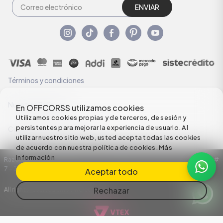
ENVIAR
Términos y condiciones
Nuestras Políticas
En OFFCORSS utilizamos cookies
Utilizamos cookies propias y de terceros, de sesión y
persistentes para mejorar la experiencia de usuario. Al
Configuración de Cookies
utilizar nuestro sitio web, usted acepta todas las cookies
de acuerdo con nuestra política de cookies.
Más
información
Razón Social: C.I HERMECO S.A. NIT: 890924167-6 Dirección: Carrera 50 #
7 – 35
Aceptar todo
Rechazar
All rights reserved empowered by