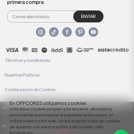
primera compra.
ENVIAR
Términos y condiciones
Nuestras Políticas
Configuración de Cookies
En OFFCORSS utilizamos cookies
Razón Social: C.I HERMECO S.A. NIT: 890924167-6 Dirección: Carrera 50 #
Utilizamos cookies propias y de terceros, de sesión y
7 – 35
persistentes para mejorar la experiencia de usuario. Al
utilizar nuestro sitio web, usted acepta todas las cookies
All rights reserved empowered by
de acuerdo con nuestra política de cookies.
Más
información