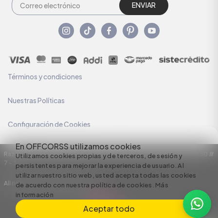
ENVIAR
Términos y condiciones
Nuestras Políticas
Configuración de Cookies
En OFFCORSS utilizamos cookies
Razón Social: C.I HERMECO S.A. NIT: 890924167-6 Dirección: Carrera 50 #
Utilizamos cookies propias y de terceros, de sesión y
7 – 35
persistentes para mejorar la experiencia de usuario. Al
utilizar nuestro sitio web, usted acepta todas las cookies
All rights reserved empowered by
de acuerdo con nuestra política de cookies.
Más
información
Aceptar todo